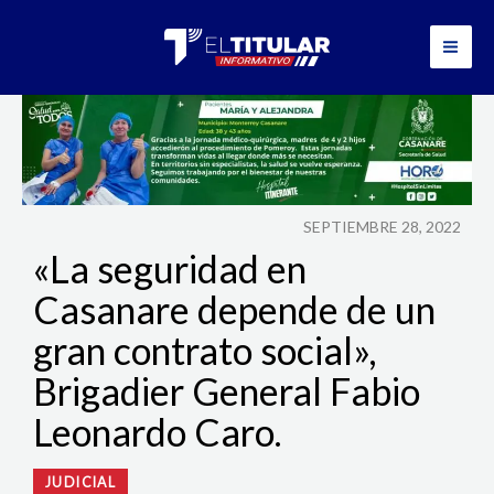
Ir
al
contenido
SEPTIEMBRE 28, 2022
«La seguridad en
Casanare depende de un
gran contrato social»,
Brigadier General Fabio
Leonardo Caro.
JUDICIAL