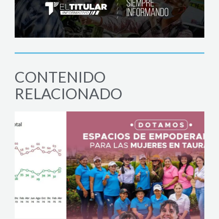
CONTENIDO
RELACIONADO
JUD
Ases
Sele
agost