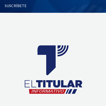
-
m
SUSCRÍBETE
f