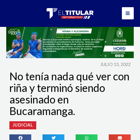
Ir
al
contenido
JULIO 13, 2022
No tenía nada qué ver con
riña y terminó siendo
asesinado en
Bucaramanga.
JUDICIAL