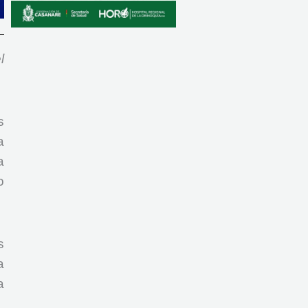
l
s
a
a
o
s
a
a