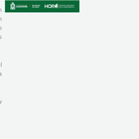
n
n
o
s
l
a
r