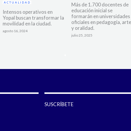
ACTUALIDAD
Más de 1.700 docentes de
educación inicial se
Intensos operativos en
formarán en universidades
Yopal buscan transformar la
oficiales en pedagogía, art
movilidad en la ciudad.
y oralidad.
agosto 16, 2024
julio 25, 2025
SUSCRÍBETE