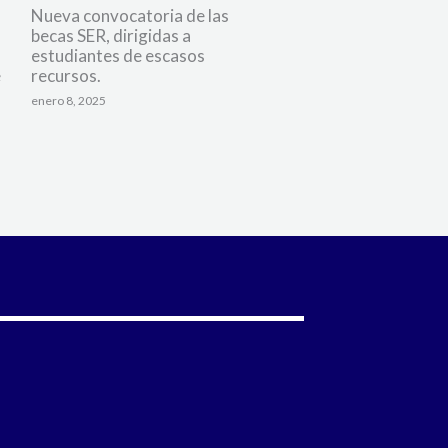
Nueva convocatoria de las
becas SER, dirigidas a
estudiantes de escasos
e
recursos.
enero 8, 2025