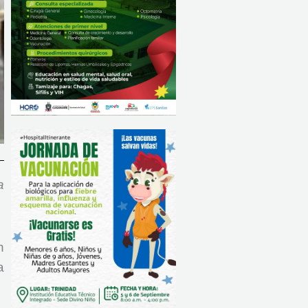
a
n
a