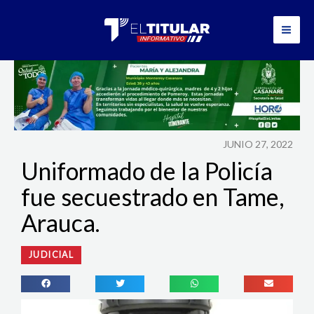
Ir
al
contenido
JUNIO 27, 2022
Uniformado de la Policía
fue secuestrado en Tame,
Arauca.
JUDICIAL