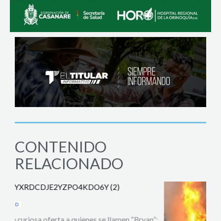
CONTENIDO
RELACIONADO
JUD
n”:
Capt