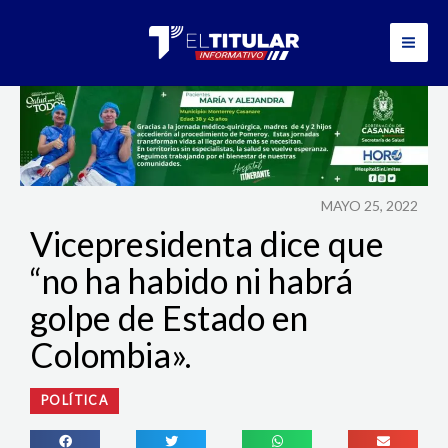
Ir
al
contenido
MAYO 25, 2022
Vicepresidenta dice que
“no ha habido ni habrá
golpe de Estado en
Colombia».
POLÍTICA