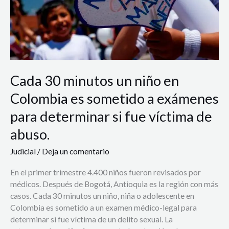
Colombia
es
sometido
a
exámenes
para
determinar
Cada 30 minutos un niño en
si
Colombia es sometido a exámenes
fue
víctima
para determinar si fue víctima de
de
abuso.
abuso.
Judicial
/
Deja un comentario
En el primer trimestre 4.400 niños fueron revisados por
médicos. Después de Bogotá, Antioquia es la región con más
casos. Cada 30 minutos un niño, niña o adolescente en
Colombia es sometido a un examen médico-legal para
determinar si fue víctima de un delito sexual. La