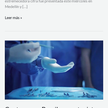
estremecedora cifra fue presentada este miércoles en
Medellín y […]
Leer más »
Capturan
en
Brasil
a
anestesista
colombiano
por
abusar
sexualmente
de
mujeres
durante