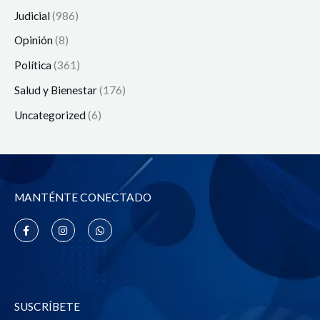
Judicial
(986)
Opinión
(8)
Política
(361)
Salud y Bienestar
(176)
Uncategorized
(6)
MANTÉNTE CONECTADO
F
I
W
a
n
h
c
s
a
e
t
t
b
a
s
o
g
a
o
r
p
k
a
p
-
m
SUSCRÍBETE
f