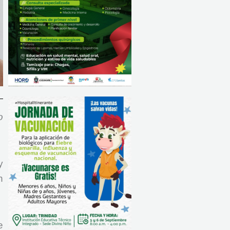
o
y
n
e