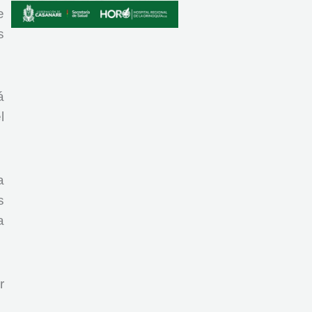
e
s
á
l
a
s
a
r