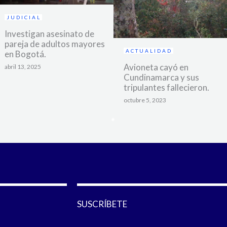
JUDICIAL
Investigan asesinato de
pareja de adultos mayores
ACTUALIDAD
en Bogotá.
Avioneta cayó en
abril 13, 2025
Cundinamarca y sus
tripulantes fallecieron.
octubre 5, 2023
SUSCRÍBETE