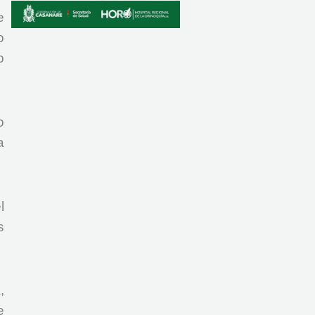
e
o
o
o
a
l
s
,
e