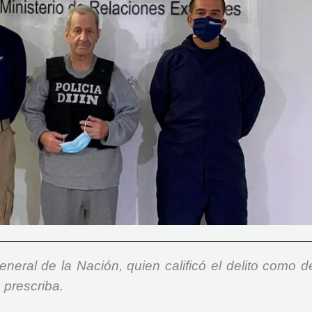
eneral de la Nación, quien calificó el delito como d
prescriba.